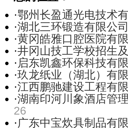
·
鄂州长盈通光电技术
·
湖北三环锻造有限公
·
黄冈皓雅口腔医院有
·
井冈山技工学校招生
·
启东凯鑫环保科技有
·
玖龙纸业（湖北）有
·
江西鹏驰建设工程有
·
湖南印河川象酒店管
26
·
广东中宝炊具制品有