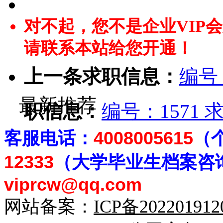
对不起，您不是企业VIP
请联系本站给您开通！
上一条求职信息：
编号
最新推荐
职信息：
编号：1571
客
服电话：
4008005615
（
12333
（大学毕业生档案
咨
viprcw@qq.com
网站备案：
ICP备20220191