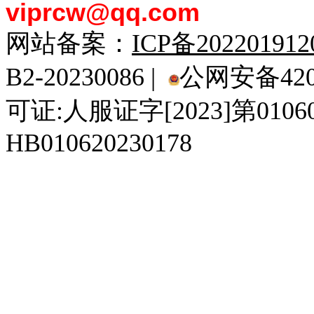
viprcw@qq.com
网站备案：
ICP备20220191
B2-20230086 |
公网安备4201
可证:人服证字[2023]第010
HB010620230178
929人才网
929招聘网
南方人才网
919人才网
939人才网
520人才
92
联合人才网
联合招聘网
888人才网
163人才网
163招聘网
985人才网
21
同城招聘网
毕业生求职网
域名抢注网
招聘人才网
中国直聘网
中国人才招聘网
中
直聘招聘网
人才网
武汉人才网
520人才网
28人才网
最新招聘信息
最