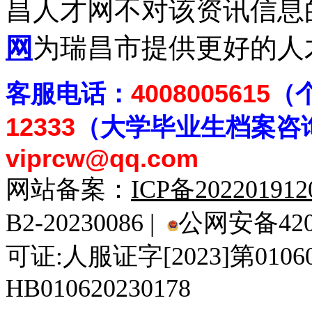
昌人才网不对该资讯信息
网
为瑞昌市提供更好的人
客
服电话：
4008005615
（
12333
（大学毕业生档案
咨
viprcw@qq.com
网站备案：
ICP备20220191
B2-20230086 |
公网安备4201
可证:人服证字[2023]第010
HB010620230178
929人才网
929招聘网
南方人才网
919人才网
939人才网
520人才
92