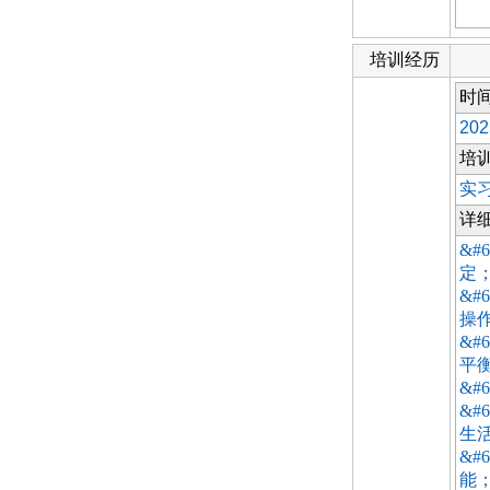
培训经历
时
202
培
实
详
&#
定
&
操
&
平
&
&
生
&
能