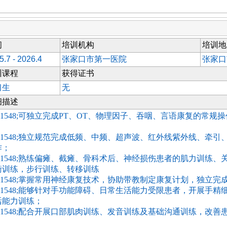
间
培训机构
培训地
5.7 - 2026.4
张家口市第一医院
张家口
训课程
获得证书
习生
无
细描述
61548;可独立完成PT、OT、物理因子、吞咽、言语康复的常规
；
#61548;独立规范完成低频、中频、超声波、红外线紫外线、牵
作；
#61548;熟练偏瘫、截瘫、骨科术后、神经损伤患者的肌力训练
衡训练，步行训练、转移训练
#61548;掌握常用神经康复技术，协助带教制定康复计划，独立
#61548;能够针对手功能障碍、日常生活能力受限患者，开展手
活能力训练；
#61548;配合开展口部肌肉训练、发音训练及基础沟通训练，改
；