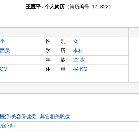
王医平 - 个人简历
（简历编号: 171822）
平
性 别：
女
团员
学 历：
本科
年 龄：
22
岁
 CM
体 重：
44 KG
医疗/美容保健类 - 其它相关职位
治疗师