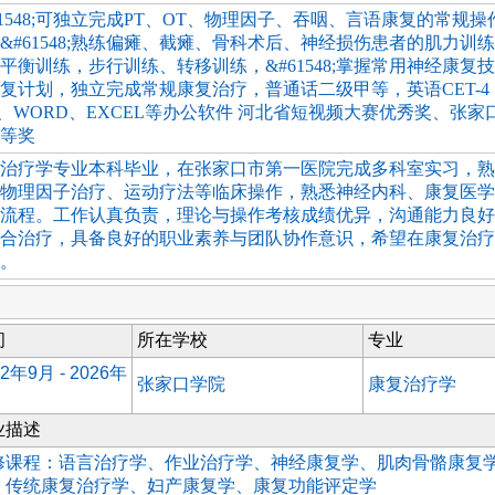
61548;可独立完成PT、OT、物理因子、吞咽、言语康复的常规
&#61548;熟练偏瘫、截瘫、骨科术后、神经损伤患者的肌力训
平衡训练，步行训练、转移训练，&#61548;掌握常用神经康复
复计划，独立完成常规康复治疗，普通话二级甲等，英语CET-4
T、WORD、EXCEL等办公软件 河北省短视频大赛优秀奖、张家
等奖
治疗学专业本科毕业，在张家口市第一医院完成多科室实习，熟
物理因子治疗、运动疗法等临床操作，熟悉神经内科、康复医学
流程。工作认真负责，理论与操作考核成绩优异，沟通能力良好
合治疗，具备良好的职业素养与团队协作意识，希望在康复治疗
。
间
所在学校
专业
22年9月 - 2026年
张家口学院
康复治疗学
业描述
修课程：语言治疗学、作业治疗学、神经康复学、肌肉骨骼康复
、传统康复治疗学、妇产康复学、康复功能评定学