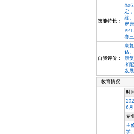
&#
定，
练、
技能特长：
定康
PP
赛三
康复
估、
自我评价：
康复
者配
发展
教育情况
时
20
6月
专
主
学