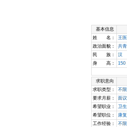
基本信息
姓 名：
王医
政治面貌：
共青
民 族：
汉
身 高：
150
求职意向
求职类型：
不限
要求月薪：
面议
希望职业：
卫生
希望职位：
康复
工作经验：
不限