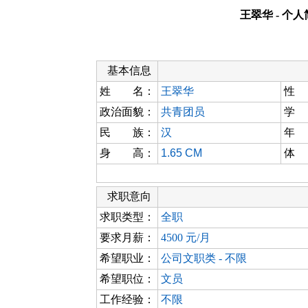
王翠华 - 个
基本信息
姓 名：
王翠华
性
政治面貌：
共青团员
学
民 族：
汉
年
身 高：
1.65 CM
体
求职意向
求职类型：
全职
要求月薪：
4500 元/月
希望职业：
公司文职类 - 不限
希望职位：
文员
工作经验：
不限