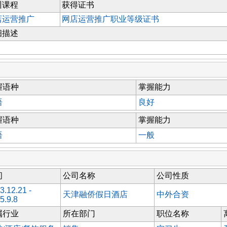
训课程
获得证书
店运营推广
网店运营推广职业等级证书
细描述
握语种
掌握能力
语
良好
握语种
掌握能力
语
一般
间
公司名称
公司性质
3.12.21 -
天津融侨假日酒店
中外合资
5.9.8
属行业
所在部门
职位名称