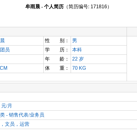
牟雨晨 - 个人简历
（简历编号: 171816）
晨
性 别：
男
团员
学 历：
本科
年 龄：
22
岁
 CM
体 重：
70 KG
0 元/月
类 - 销售代表/业务员
，文员，运营