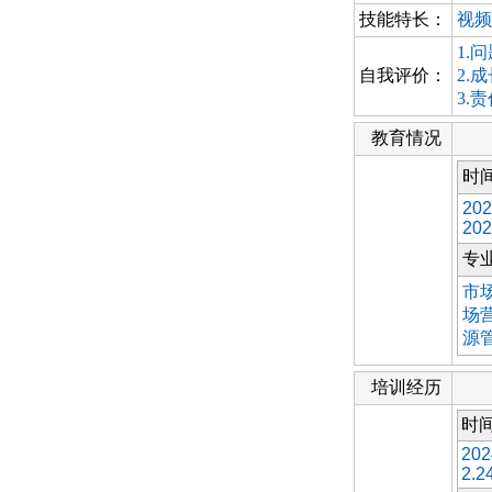
技能特长：
视频
1.
自我评价：
2.
3.
教育情况
时
202
202
专
市
场
源
培训经历
时
202
2.2