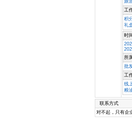
旅
工
积
礼
时
202
202
所
批
工
线
粮
联系方式
对不起，只有企