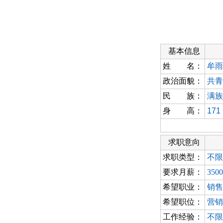
基本信息
姓 名：
牟雨
政治面貌：
共青
民 族：
满族
身 高：
171
求职意向
求职类型：
不限
要求月薪：
350
希望职业：
销售
希望职位：
营销
工作经验：
不限