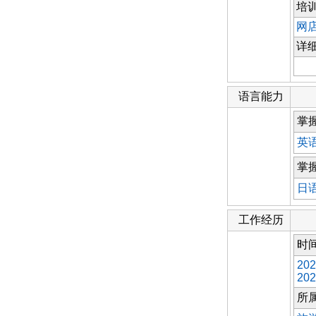
培
网
详
语言能力
掌
英
掌
日
工作经历
时
202
202
所