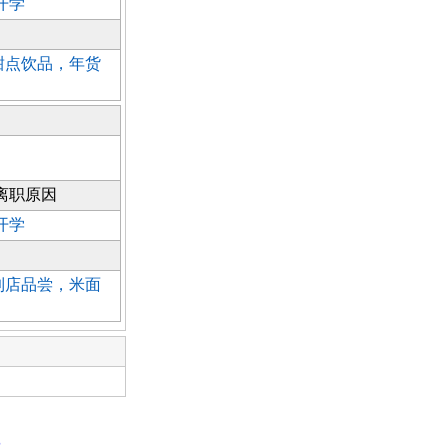
开学
甜点饮品，年货
离职原因
开学
到店品尝，米面