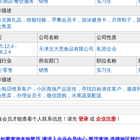
游/酒店/餐饮服务
销售
实习生
作描述
分兑换礼品，收银结账，早餐会员卡，游泳健身卡，月饼粽子，
盒售卖
间
公司名称
公司性质
5.12.4 -
天津北大荒食品有限公司
私营企业
6.2.4
属行业
所在部门
职位名称
发/零售
销售
实习生
作描述
上电话维系客户，小区商场产品宣传，寻找目标潜在客户，邀请
油售卖，办理会员卡，微信团购，水果蔬菜配送
业会员才能查看个人联系信息！请先
登录
或
企业
注册
！
如要查询本地简历-请进入企业会员中心-简历查询-选择地区就行