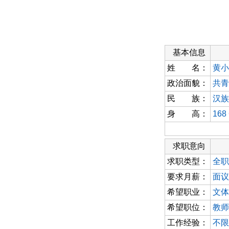
基本信息
姓 名：
黄小
政治面貌：
共青
民 族：
汉族
身 高：
168
求职意向
求职类型：
全职
要求月薪：
面议
希望职业：
文体
希望职位：
教师
工作经验：
不限