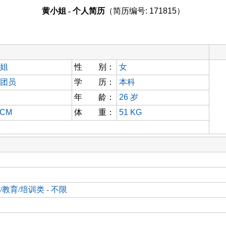
黄小姐 - 个人简历
（简历编号: 171815）
姐
性 别：
女
团员
学 历：
本科
年 龄：
26
岁
 CM
体 重：
51 KG
/教育/培训类 - 不限