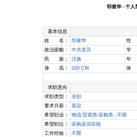
邹俊华 - 个
基本信息
姓 名：
邹俊华
性
政治面貌：
中共党员
学
民 族：
汉族
年
身 高：
165 CM
体
求职意向
求职类型：
全职
要求月薪：
面议
希望职业：
物流/贸易类/采购类 - 不限
希望职位：
采购及供应链
工作经验：
不限